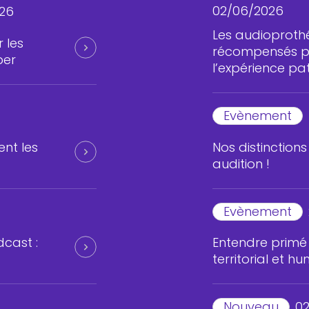
02/06/2026
026
Les audioproth
 les
récompensés po
per
l’expérience pat
Evènement
nt les
Nos distinction
audition !
Evènement
dcast :
Entendre prim
territorial et 
Nouveau
02