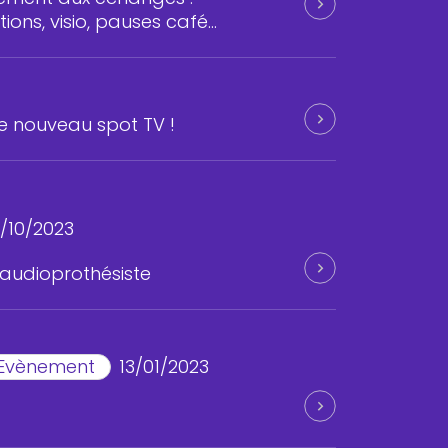
ions, visio, pauses café…
e nouveau spot TV !
/10/2023
n audioprothésiste
Evènement
13/01/2023