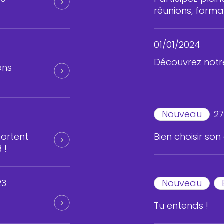
réunions, format
01/01/2024
Découvrez notr
ons
Nouveau
27
ortent
Bien choisir so
 !
23
Nouveau
Tu entends !