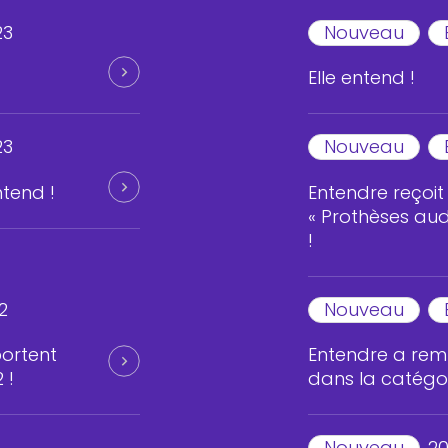
23
Nouveau
Elle entend !
23
Nouveau
ntend !
Entendre reçoit 
« Prothèses aud
!
2
Nouveau
ortent
Entendre a rempo
 !
dans la catégor
Nouveau
2