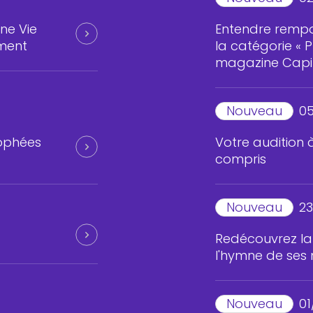
ne Vie
Entendre rempo
ment
la catégorie « 
magazine Capit
Nouveau
05
rophées
Votre audition à
compris
Nouveau
23
Redécouvrez la
l'hymne de ses 
Nouveau
01