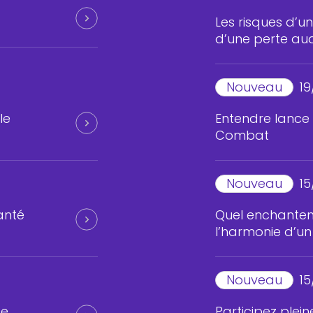
Les risques d’u
d’une perte aud
Nouveau
19
le
Entendre lance
Combat
Nouveau
15
anté
Quel enchantem
l’harmonie d’un
Nouveau
15
de
Participez plei