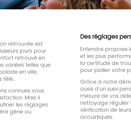
Des réglages per
ion retrouvée est
Entendre propose le
usieurs jours pour
et les plus perfor
nfort retrouvé en
la certitude de tro
s variées telles que
pour pallier votre p
balade en ville,
a télé…
Grâce à notre déma
aussi d'un suivi pe
ons connues vous
mesure de vos aides
action. Mais il
nettoyage régulier
finer les réglages
vérification de leur
gère gêne ou
acoustiques.