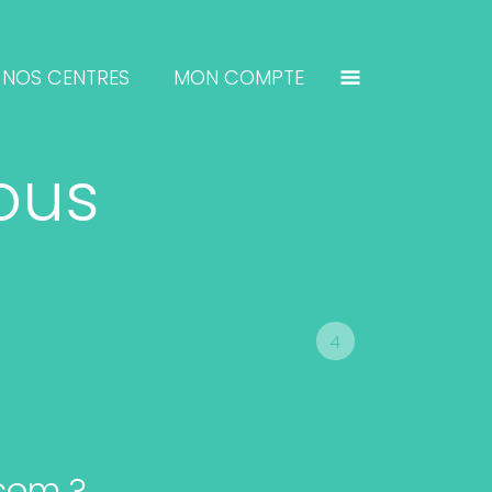
NOS CENTRES
MON COMPTE
ous
4
.com ?